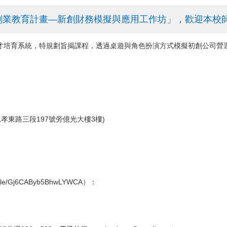
新創業教育計畫—新創財務模擬與應用工作坊」，歡迎本校
才培育系統，特規劃旨揭課程，透過桌遊與角色扮演方式模擬初創公司營
孝東路三段197號旁億光大樓3樓)
s.gle/Gj6CAByb5BhwLYWCA
）：