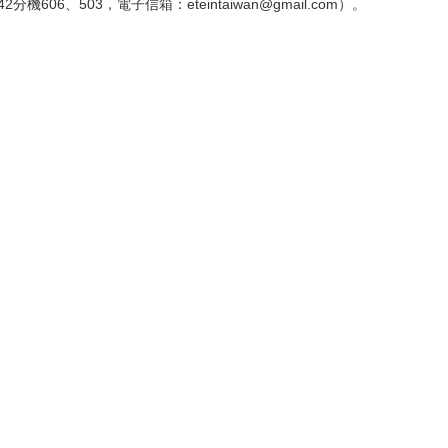
06、503，電子信箱：eteintaiwan@gmail.com）。