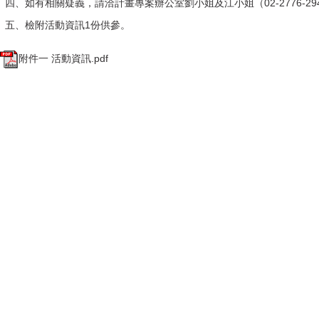
四、如有相關疑義，請洽計畫專案辦公室劉小姐及江小姐（02-2776-2942分機6
五、檢附活動資訊1份供參。
附件一 活動資訊.pdf