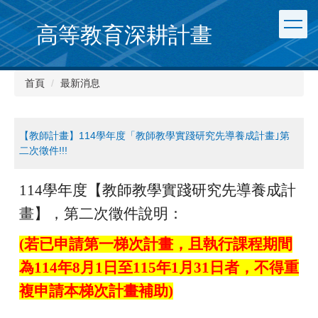
跳
到
高等教育深耕計畫
主
要
內
首頁
最新消息
容
區
【教師計畫】114學年度「教師教學實踐研究先導養成計畫｣第
二次徵件!!!
114
學年度【教師教學實踐研究先導養成計
畫】，第二次徵件說明：
(
若已申請第一梯次計畫，且執行課程期間
為114年8月1日至115年1月31日者，不得重
複申請本梯次計畫補助)