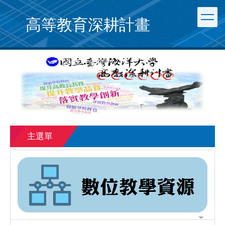
跳
到
高等教育深耕計畫
主
要
內
容
區
主選單