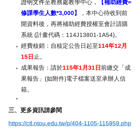
證明文件
至教務處教學中心，
【補助經費=
修課學生人數*3,000】
，本中心待收到前
開資料後，再將補助經費授權至會計請購
系統 (計畫代碼：114J13801-1A54)。
經費核銷：自核定公告日起至
114
年12月
15日
止。
成果報告：請於
115
年1月31日
前繳交「成
果報告」(如附件)電子檔案送至承辦人信
箱。
三、更多資訊請參閱
https://ctl.ntou.edu.tw/p/404-1105-115959.php