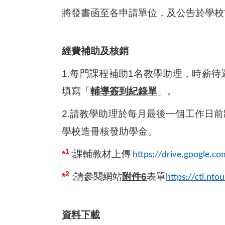
將發書函至各申請單位，及公告於學校
經費補助及核銷
1.
每門課程補助1名教學助理，時薪待
填寫「
輔導簽到紀錄單
」。
2.
請教學助理於每月最後一個工作日前
學校造冊核發助學金。
1
*
:
課輔教材上傳
https://drive.google.
2
*
:
請參閱網站
附件6
表單
https://ctl.nt
資料下載