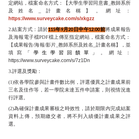
定網站，檔案命名方式：【大學生學習同意書
_
教師系所
及姓名
_
計畫名稱】。網址：
https://www.surveycake.com/s/xkgzz
2.
結案方式：請於
年
月
日
中午
前
將成果報告
115
9
20
12:00
及海報電子檔
PDF
檔上傳至指定網站，檔案命名方式：
【成果報告
/
海報
/
影片
_
教師系所及姓名
_
計畫名稱】
，並
填寫
「學生學習回饋單」
。網址：
https://www.surveycake.com/s/7z1Dn
3.
評選及獎勵：
(1)
依各學院參與計畫件數比例，評選優異之計畫成果前
三名及佳作等，若一學院未達五件申請案，則視情況進
行評選。
(2)
為確保計畫成果審核之時效性，請於期限內完成結案
資料上傳，預期繳交者，將不列入績優計畫成果之評
選。