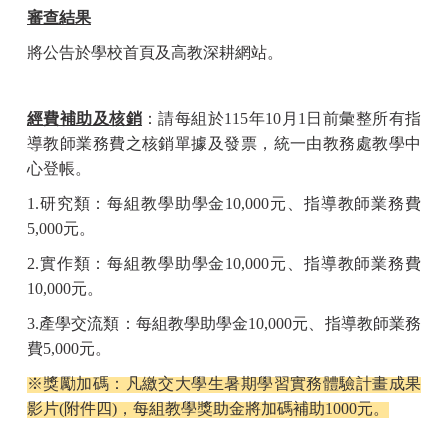
審查結果
將公告於學校首頁及高教深耕網站。
經費補助及核銷
：請每組於
115
年
10
月
1
日前彙整所有指
導教師業務費之核銷單據及發票，統一由教務處教學中
心登帳。
1.
研究類：每組教學助學金
10,000
元、指導教師業務費
5,000
元。
2.
實作類：每組教學助學金
10,000
元、指導教師業務費
10,000
元。
3.
產學交流類：每組教學助學金
10,000
元、指導教師業務
費
5,000
元。
※
獎勵加碼：凡繳交大學生暑期學習實務體驗計畫成果
影片
(
附件四
)
，每組教學獎助金將加碼補助
1000
元。