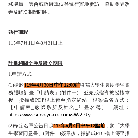
務機構、議會或政府單位等進行實地參訪，協助業界改
善及解決相關問題。
執行期程
115
年
7
月
1
日至
8
月
31
日止
計畫相關文件及繳交期限
1.
申請方式：
(1)
請於
年
月
日中午
前
填寫大學生暑期學習實
115
4
30
12:00
務體驗計畫「申請表」
(
附件一
)
，並完成指導教授核章
後，掃描成
PDF
檔上傳至指定網站，檔案命名方式：
【申請表
_
教師系所及姓名
_
計畫名稱】，網址：
https://www.surveycake.com/s/W2Pky
(2)
核定名單公告日起
年
月
日中午
點前
，將「大學
115
6
4
12
生學習同意書」
(
附件二
)
簽章後，掃描成
PDF
檔上傳至指