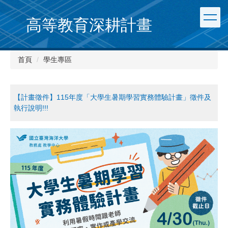
跳
到
高等教育深耕計畫
主
要
內
首頁
學生專區
容
區
【計畫徵件】115年度「大學生暑期學習實務體驗計畫」徵件及
執行說明!!!