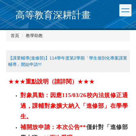
跳
到
高等教育深耕計畫
主
要
內
首頁
教學助教
容
區
【課業輔導(進修部)】114學年度第2學期「學生個別化專案課業
輔導」開始申請!!!
★★★
重點說明（請詳閱）
★★★
對象異動：因應115/03/26校內法規修正通
過，課輔對象擴大納入「進修部」在學學
生。
補開放申請：本次公告**
僅針對「進修部