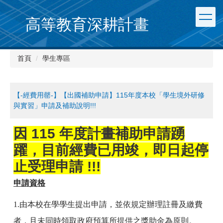
跳
到
高等教育深耕計畫
主
要
內
首頁
學生專區
容
區
【-經費用罄-】【出國補助申請】115年度本校「學生境外研修
與實習」申請及補助說明!!!
因 115 年度計畫補助申請踴
躍，目前經費已用竣，即日起停
止受理申請 !!!
申請資格
1.
由本校在學學生提出申請，並依規定辦理註冊及繳費
者，且未同時領取政府預算所提供之獎助金為原則。