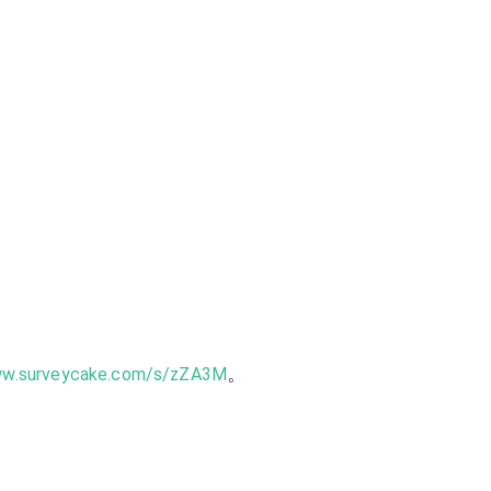
。
ww.surveycake.com/s/zZA3M