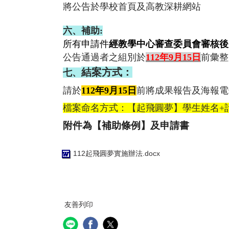
將公告於學校首頁及高教深耕網站
六
、補
助:
所有申請件
經教學中心審查委員會審核後
公告通過者之組別於
112年9月15日
前彙整
結案方式：
七、
請於
112年9月15日
前將成果報告及海報電
檔案命名方式：
【起飛圓夢
】
學生姓名+
附件為【補助條例】及申請書
112起飛圓夢實施辦法.docx
友善列印