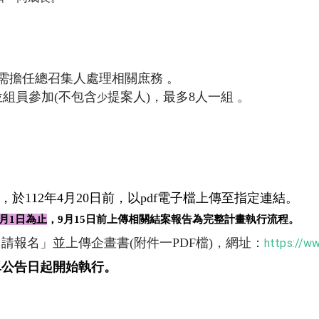
需擔任總召集人處理相關庶務 。
位組員參加(不包含
提案人)，最多8人一組 。
少
112年4月20日前，以pdf電子檔上傳至指定連結。
9月1日為止
，9
月15日前上傳相關結案報告為完整計畫執行流程
。
請報名」並上傳企畫書(附件一PDF檔)，網址：
https://w
單公告日起開始執行。