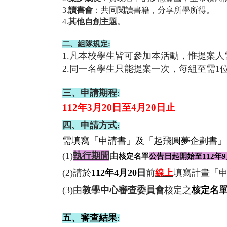
3.
讀書會
：共同閱讀書籍，分享所學所得。
4.
其他自創主題
。
二、組隊規定
:
1.凡本校學生皆可參加本活動，惟提案人
2.同一名學生只能提案一次，每組至需1
三、申請期程
:
112年3月20日至4月20日止
四、申請方式
:
需填寫「申請書」及「起飛圓夢企劃書」，於
(1)
執行期間
由
核
定名單
公告日起開始至112年
(2)請於
112年4月20日
前
線上
填寫計畫「申
(3)由
教學中心審查委員會
核定之
核定名
五、審查結果
: