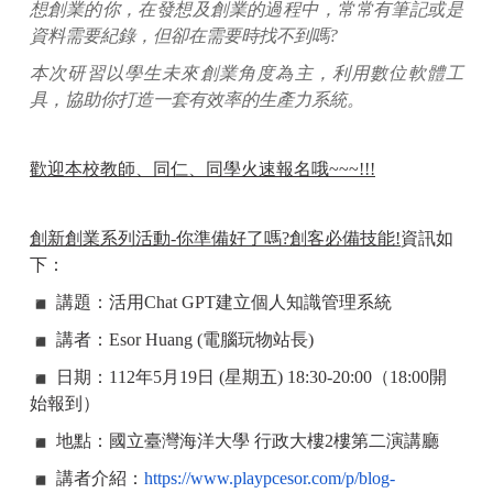
想創業的你，在發想及創業的過程中，
常常有筆記或是
資料需要紀錄，但卻在需要時找不到嗎?
本次研習以學生未來創業角度為主，利用數位軟體工
具，
協助你打造一套有效率的生產力系統。
歡迎本校教師、同仁、同學火速報名哦~~~!!!
創新創業系列活動-你準備好了嗎?創客必備技能!
資訊如
下：
講題：活用Chat GPT建立個人知識管理系統
講者：Esor Huang (電腦玩物站長)
日期：112年5月19日 (星期五) 18:30-20:00（18:00開
始報到）
地點：國立臺灣海洋大學 行政大樓2樓第二演講廳
講者介紹：
https://www.playpcesor.
com/p/blog-