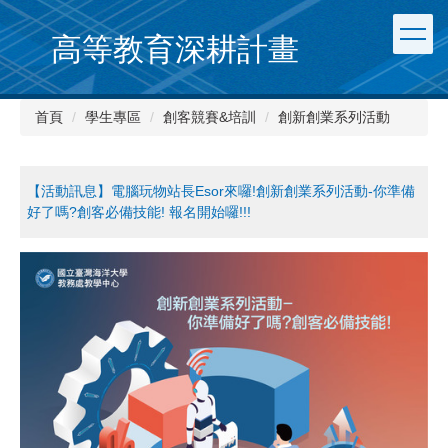
跳
到
高等教育深耕計畫
主
要
內
首頁
學生專區
創客競賽&培訓
創新創業系列活動
容
區
【活動訊息】電腦玩物站長Esor來囉!創新創業系列活動-你準備
好了嗎?創客必備技能! 報名開始囉!!!