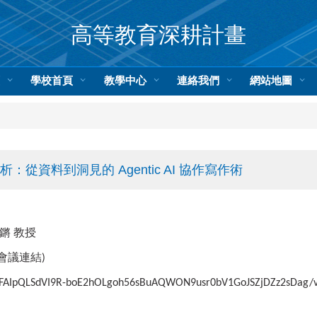
高等教育深耕計畫
頁
學校首頁
教學中心
連絡我們
網站地圖
從資料到洞見的 Agentic AI 協作寫作術
鏘
教授
會議連結
)
e/1FAIpQLSdVI9R-boE2hOLgoh56sBuAQWON9usr0bV1GoJSZjDZz2sDag/