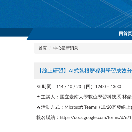
跳
到
主
要
內
回首
容
區
首頁
中心最新消息
【線上研習】AI式紮根歷程與學習成效分析：
📅
時間：
（四）
－
114 / 10 / 23
12:00
13:30
👨
主講人：國立臺南大學數位學習科技系
林豪
🔥
活動方式：
寄發線上
Microsoft Teams (10/20
報名聯結：
https://docs.google.com/forms/d/