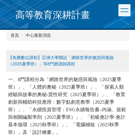
跳
到
高等教育深耕計畫
主
要
內
首頁
中心最新消息
容
區
【免費數位課程】亞洲大學開設「網路世界的魅惑與風險
（2025夏季班）」等8門磨課師課程
一、8門課程分為「網路世界的魅惑與風險（2025夏季
班）」、「人體的奧秘（2025夏季班）」、「探索人類
經驗與故事的奧秘-質性研究（2025夏季班）」、「教育
創新與輔助科技應用：數字點創意教學（2025夏季
班）」、「永續投資管理：ESG永續報告書–內涵、規範
與相關編製準則（2025夏季班）」、「初級會計學-會計
基本循環（2025秋季班）」、「電腦稽核（2025秋季
班）」及「設計繪畫」。