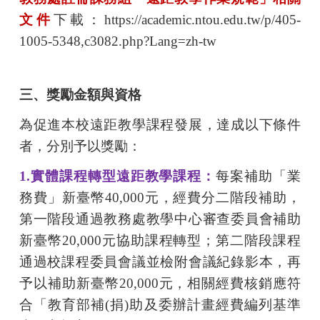
文件
下載：
https://academic.ntou.edu.tw/p/405-
1005-5348,c3082.php?Lang=zh-tw
三、獎勵金額與資格
為促進本校遠距教學課程發展，達成以下條件
者，分別予以獎勵：
1.
實體課程轉型遠距教學課程：
每案補助「業
務費」新臺幣
40,000
元，經費分二階段補助，
第一階段通過教務處教學中心審查委員會補助
新臺幣
20,000
元協助課程轉型；第二階段課程
通過校課程委員會議並檢附會議紀錄影本，再
予以補助新臺幣
20,000
元，相關經費核銷應符
合「教育部補
(
捐
)
助及委辦計畫經費編列基準