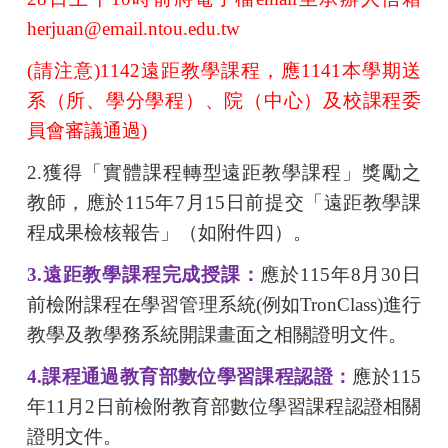
herjuan@email.ntou.edu.tw
(
請注意
)1142
遠距教學課程，應
1141
本學期
送
系（所、學分學程）、院（中心）及校課程委
員會審議通過
)
2.
獲得「實體課程轉型遠距教學課程」獎勵之
教師，應於
115
年
7
月
15
日前提交「遠距教學課
程成果檢核報告」（如附件四）。
3.
遠距教學課程完成授課：
應於
115
年
8
月
30
日
前檢附課程在學習管理系統
(
例如
TronClass)
進行
教學及教學務系統開課畫面之相關證明文件。
4.
課程通過教育部數位學習課程認證：
應於
115
年
11
月
2
日前檢附教育部數位學習課程認證相關
證明文件。