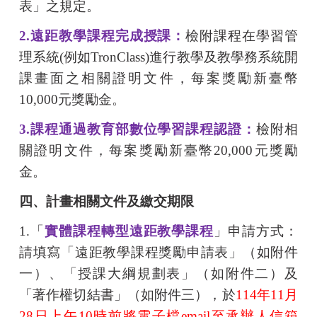
表」之規定。
2.
遠距教學課程完成授課：
檢附課程在學習管
理系統
(
例如
TronClass)
進行教學及教學務系統開
課畫面之相關證明文件，每案獎勵新臺幣
10,000
元獎勵金。
3.
課程通過教育部數位學習課程認證：
檢附相
關證明文件，每案獎勵新臺幣
20,000
元獎勵
金。
四、計畫相關文件及繳交期限
1.
「
實體課程轉型遠距教學課程
」申請方式：
請填寫「遠距教學課程獎勵申請表」（如附件
一）、「授課大綱規劃表」（如附件二）及
「著作權切結書」（如附件三），於
114
年
11
月
28
日上午
10
時前將電子檔
email
至承辦人信箱