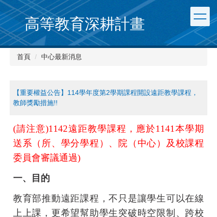
跳
到
高等教育深耕計畫
主
要
內
首頁
中心最新消息
容
區
【重要權益公告】114學年度第2學期課程開設遠距教學課程，
教師獎勵措施!!
(
請注意
)1142
遠距教學課程，應於
1141
本學期
送系（所、學分學程）、院（中心）及校課程
委員會審議通過
)
一、目的
教育部推動遠距課程，不只是讓學生可以在線
上上課，更希望幫助學生突破時空限制、跨校