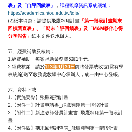
表」及「自評回饋表」
，
課程觀摩資訊系統網址：
https://academics.ntou.edu.tw/tdis/
(2)紙本填寫：請提供飛鷹翱翔計畫
「第一階段計畫期末
回饋調查表」、「期末自評回饋表」及「M&M夥伴心得
分享報告」
紙本文件送承辦人。
五、經費補助及核銷：
1.
經費補助：每案補助業務費5萬1千元。
2.經費核銷：
請於
113年9月30日
前將發票或收據(需有學
校統編)送至教務處教學中心承辦人
，統一由中心登帳。
六、資料下載
1.
【實施要點】飛鷹翱翔計畫
2.
【附件一】計畫申請書_飛鷹翱翔第一階段計
畫
3.
【附件二】新進教師發展計畫書_飛鷹翱翔第一階段計
畫
4.
【附件四】期末回饋調查表_飛鷹翱翔第一階段計畫