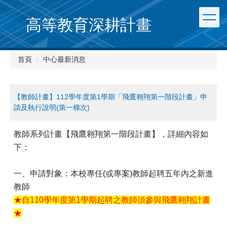
跳
到
高等教育深耕計畫
主
要
內
首頁
中心最新消息
容
區
【教師計畫】112學年度第1學期「飛鷹翱翔第一階段計畫」申
請及執行說明(第一梯次)
教師系列計畫【飛鷹翱翔第一階段計畫】，詳細內容如
下：
一、申請對象：本校專任(或專案)教師起聘五年內之新進
教師
★自110學年度第1學期起聘之教師須參與飛鷹翱翔計畫
★