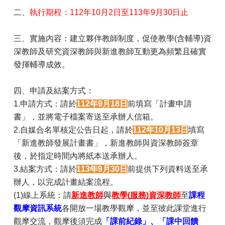
二、
執行期程：112年10月2日至113年9月30日止
三、實施內容：建立夥伴教師制度，促使教學(含輔導)資
深教師及研究資深教師與新進教師互動更為頻繁且確實
發揮輔導成效。
四、申請及結案方式：
1.申請方式：請於
112年9月18日
前填寫「計畫申請
書」，並將電子檔案寄送至承辦人信箱。
2.自媒合名單核定公告日起，請於
112年10月13日
填寫
「新進教師發展計畫書」，新進教師與資深教師簽章
後，於指定時間內
將紙本送承辦人。
3.結案方式：請於
113年9月30日
前
提供下列資料送至承
辦人，以完成計畫結案流程。
(1)線上系統：請
新進教師
與
教學(服務)資深教師
至
課程
觀摩資訊系統
各開放一場教學觀摩，並至彼此課堂進行
觀摩交流，觀摩後須完成
「課前紀錄」、「課中回饋