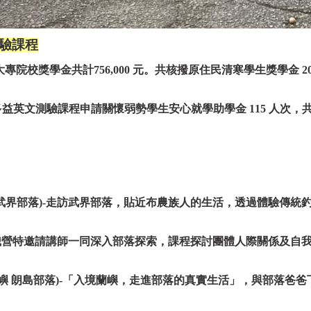
驗課程
院校獎學金共計756,000 元。
共核撥原住民清寒學生獎學金 2
益英文測驗課程申請關懷弱勢學生安心就學助學金 115 人次，共
武界部落)-走訪武界部落，貼近布農族人的生活，透過體驗傳統釣
共識營特邀請講師一同深入部落探索，課程探討團體人際關係及自
蘭嶼 朗島部落)-「入境蘭嶼，走進部落的真實生活」，與部落爸