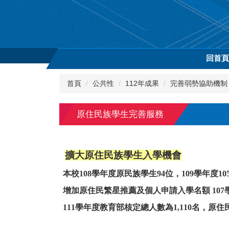
跳
到
主
要
內
回首
容
區
首頁
公共性
112年成果
完善弱勢協助機制
原住民族學生完善服務
擴大原住民族學生入學機會
本校108學年度原民族學生94位，109學年度105
增加原住民繁星推薦及個人申請入學名額
10
111學年度教育部核定總人數為1,110名，原住