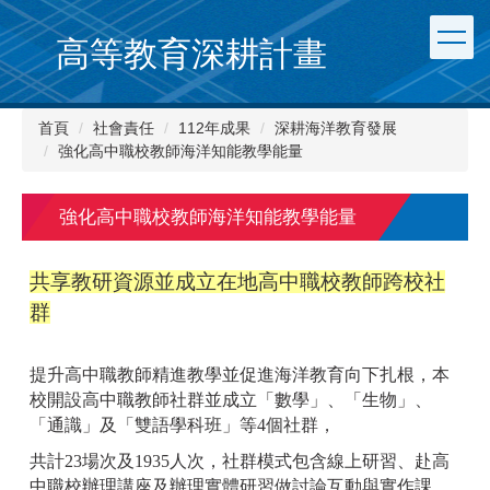
跳
到
高等教育深耕計畫
主
要
內
首頁
社會責任
112年成果
深耕海洋教育發展
容
強化高中職校教師海洋知能教學能量
區
強化高中職校教師海洋知能教學能量
共享教研資源並成立在地高中職校教師跨校社
群
提升高中職教師精進教學並促進海洋教育向下扎根，本
校開設高中職教師社群並成立「數學」、「生物」、
「通識」及「雙語學科班」等4個社群，
共計23場次及1935人次，
社群模式包含線上研習、赴高
中職校辦理講座及辦理實體研習做討論互動與實作課