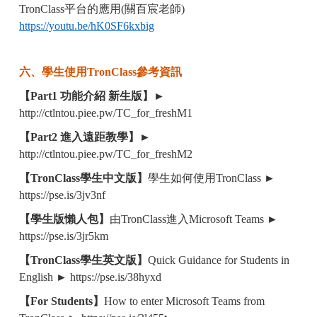
TronClass平台的應用(關百宸老師)
https://youtu.be/hK0SF6kxbig
六、學生使用TronClass參考資訊
【Part1 功能介紹 新生版】
►
http://ctlntou.piee.pw/TC_for_freshM1
【Part2 進入遠距教學】
►
http://ctlntou.piee.pw/TC_for_freshM2
【TronClass學生中文版】
學生如何使用TronClass
►
https://pse.is/3jv3nf
【學生版懶人包】
由TronClass進入Microsoft Teams
►
https://pse.is/3jr5km
【TronClass學生英文版】
Quick Guidance for Students in
English
►
https://pse.is/38hyxd
【For Students】
How to enter Microsoft Teams from