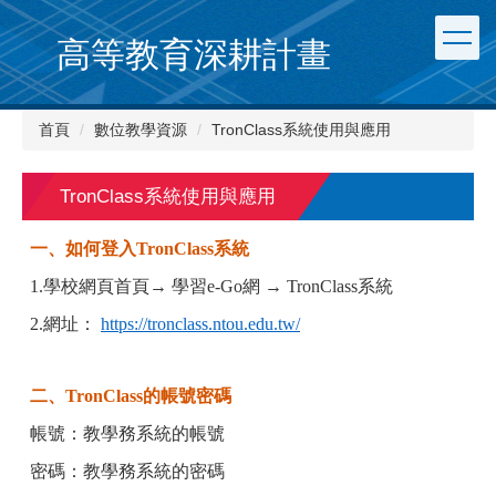
跳
到
高等教育深耕計畫
主
要
內
首頁
數位教學資源
TronClass系統使用與應用
容
區
TronClass系統使用與應用
一、如何登入TronClass系統
1.學校網頁首頁→ 學習e-Go網 → TronClass系統
2.網址：
https://tronclass.ntou.edu.tw/
二、TronClass的帳號密碼
帳號：教學務系統的帳號
密碼：教學務系統的密碼