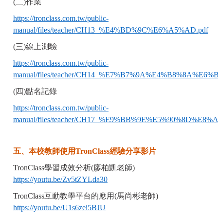
(二)作業
https://tronclass.com.tw/public-
manual/files/teacher/CH13_%E4%BD%9C%E6%A5%AD.pdf
(三)線上測驗
https://tronclass.com.tw/public-
manual/files/teacher/CH14_%E7%B7%9A%E4%B8%8A%E6
(四)點名記錄
https://tronclass.com.tw/public-
manual/files/teacher/CH17_%E9%BB%9E%E5%90%8D%E8%
五、本校教師使用TronClass經驗分享影片
TronClass學習成效分析(廖柏凱老師)
https://youtu.be/Zv5tZYLda30
TronClass互動教學平台的應用(馬尚彬老師)
https://youtu.be/U1s6zei5BJU