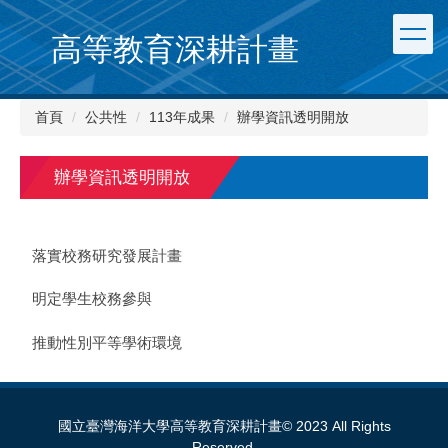
跳
到
高等教育深耕計畫
主
要
內
首頁
公共性
113年成果
辦學資訊透明開放
容
區
辦學資訊透明開放
落實校務研究發展計畫
明定學生校務參與
推動性別平等學術環境
國立臺灣海洋大學高等教育深耕計畫© 2023 All Rights
Reserved.