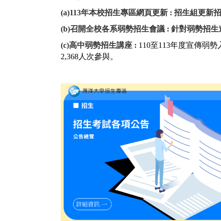
(
a)113年本校招生專區網頁更新 :
招生組更新
(b)
召開全校各系弱勢招生會議 :
針對弱勢招生
(c
)高中弱勢招生
講座 :
110
至
113
年度宣傳弱勢
2,368
人次參與。