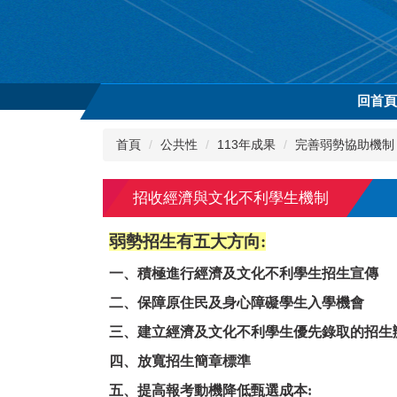
跳
到
主
要
內
回首
容
區
首頁
公共性
113年成果
完善弱勢協助機制
招收經濟與文化不利學生機制
弱勢招生
有五大方向:
一、
積極進行經濟及文化不利學生招生宣傳
二、
保障原住民及身心障礙學生入學機會
三、
建立經濟及文化不利學生優先錄取的招生
四、
放寬招生簡章標準
五、
提高報考動機降低甄選成本: