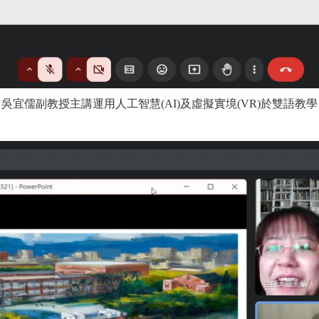
吳宜儒副教授主講運用人工智慧(AI)及虛擬實境(VR)於雙語教學