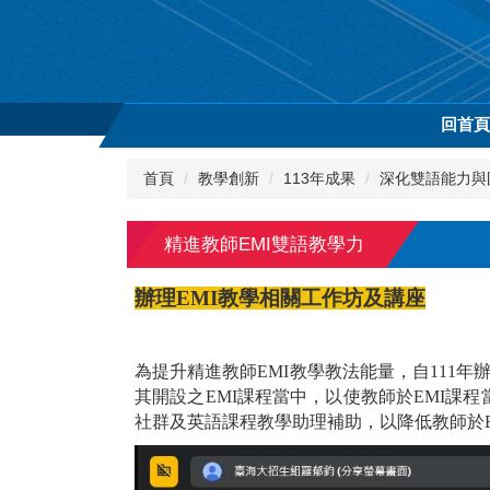
跳
到
主
要
內
回首
容
區
首頁
教學創新
113年成果
深化雙語能力與
精進教師EMI雙語教學力
辦理EMI教學相關工作坊及講座
為提升精進教師EMI教學教法能量，自111年
其開設之EMI課程當中，以使教師於EMI課
社群及英語課程教學助理補助，以降低教師於E