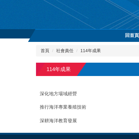
跳
到
主
要
內
回首
容
區
首頁
社會責任
114年成果
114年成果
深化地方場域經營
推行海洋專業養殖技術
深耕海洋教育發展