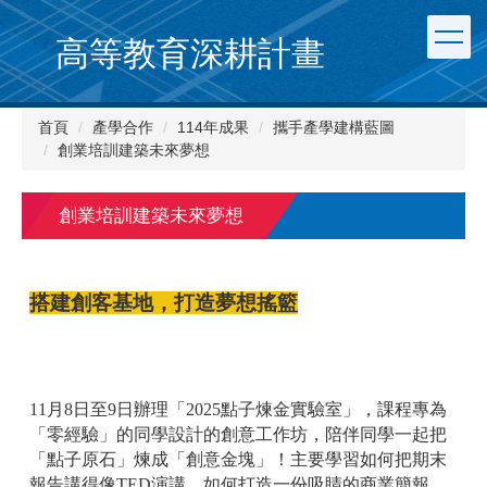
跳
到
高等教育深耕計畫
主
要
內
首頁
產學合作
114年成果
攜手產學建構藍圖
容
創業培訓建築未來夢想
區
創業培訓建築未來夢想
搭建創客基地，打造夢想搖籃
11月8日至9日辦理「2025點子煉金實驗室」，課程專為
「零經驗」的同學設計的創意工作坊，陪伴同學一起把
「點子原石」煉成「創意金塊」！主要學習如何把期末
報告講得像TED演講、如何打造一份吸睛的商業簡報，