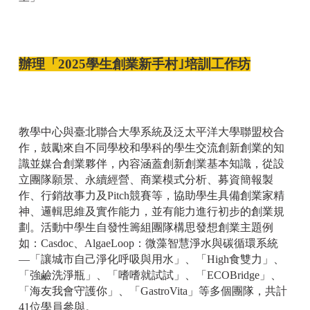
辦理「2025學生創業新手村｣培訓工作坊
教學中心與臺北聯合大學系統及泛太平洋大學聯盟校合
作，鼓勵來自不同學校和學科的學生交流創新創業的知
識並媒合創業夥伴，內容涵蓋創新創業基本知識，從設
立團隊願景、永續經營、商業模式分析、募資簡報製
作、行銷故事力及Pitch競賽等，協助學生具備創業家精
神、邏輯思維及實作能力，並有能力進行初步的創業規
劃。活動中學生自發性籌組團隊構思發想創業主題例
如：Casdoc、AlgaeLoop：微藻智慧淨水與碳循環系統
—「讓城市自己淨化呼吸與用水」、「High食雙力」、
「強鹼洗淨瓶」、「嗜嗜就試試」、「ECOBridge」、
「海友我會守護你」、「GastroVita」等多個團隊，共計
41位學員參與。