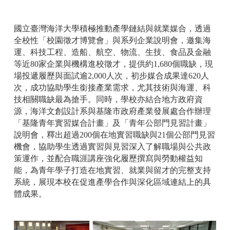
國立臺灣海洋大學積極推動產學鏈結與就業媒合，透過
全校性「校園徵才博覽會」與系列企業說明會，邀集海
運、科技工程、造船、航空、物流、生技、食品及金融
等近80家企業與機構進校徵才，提供約1,680個職缺，現
場投遞履歷與面試逾2,000人次，初步媒合成果達620人
次，成功協助學生銜接產業需求，尤其技術與海運、科
技相關職缺最為搶手。同時，學校亦結合地方政府資
源，海洋文創設計系與基隆市政府產業發展處合作辦理
「基隆青年實習媒合計畫」及「青年公部門見習計畫」
說明會，釋出超過200個在地實習職缺與21個公部門見習
機會，協助學生透過實習與見習深入了解職場與公共政
策運作，並配合職涯講座強化履歷撰寫與勞動權益知
能，為青年學子打造在地實習、就業與留才的完整支持
系統，展現本校在促進產學合作與深化區域連結上的具
體成果。