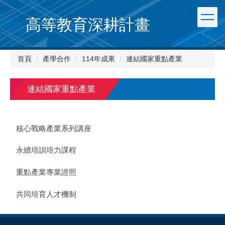
跳
到
高等教育深耕計畫
主
要
內
首頁
產學合作
114年成果
連結國家重點產業
容
區
連結國家重點產業
核心戰略產業系列講座
永續培訓培力課程
重點產業專業證照
共同培育人才機制