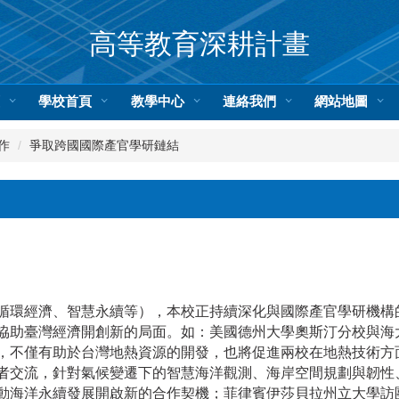
高等教育深耕計畫
頁
學校首頁
教學中心
連絡我們
網站地圖
作
爭取跨國國際產官學研鏈結
循環經濟、智慧永續等），本校正持續深化與國際產官學研機構
協助臺灣經濟開創新的局面。如：美國德州大學奧斯汀分校與海
，不僅有助於台灣地熱資源的開發，也將促進兩校在地熱技術方面
者交流，針對氣候變遷下的智慧海洋觀測、海岸空間規劃與韌性
動海洋永續發展開啟新的合作契機；菲律賓伊莎貝拉州立大學訪