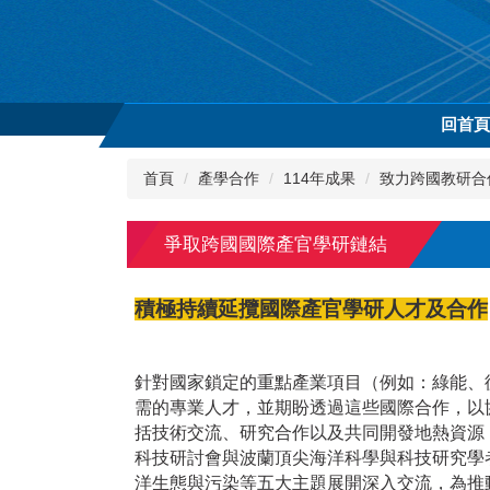
跳
到
主
要
內
回首
容
區
首頁
產學合作
114年成果
致力跨國教研合
爭取跨國國際產官學研鏈結
積極持續延攬國際產官學研人才及合作
針對國家鎖定的重點產業項目（例如：綠能、
需的專業人才，並期盼透過這些國際合作，以
括技術交流、研究合作以及共同開發地熱資源
科技研討會與波蘭頂尖海洋科學與科技研究學
洋生態與污染等五大主題展開深入交流，為推