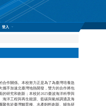
登入
的合作關係。本校努力正是為了為臺灣培養急
大攜手加速北臺灣地熱開發，雙方的合作將包
的研究和創新；本校於2025臺波海洋科學與
、海洋工程與再生能源、藍碳與氣候調適及海
團聚焦於臺灣鯛育種、水產飼料創新、鰻魚研