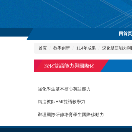
跳
到
主
要
內
回首
容
區
首頁
教學創新
114年成果
深化雙語能力與
深化雙語能力與國際化
強化學生基本核心英語能力
精進教師EMI雙語教學力
辦理國際研修培育學生國際移動力