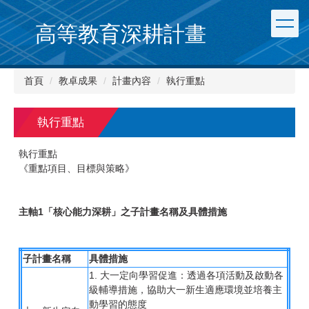
跳
到
高等教育深耕計畫
主
要
內
首頁
教卓成果
計畫內容
執行重點
容
區
執行重點
執行重點
《重點項目、目標與策略》
主軸1「核心能力深耕」之子計畫名稱及具體措施
子計畫名稱
具體措施
1. 大一定向學習促進：透過各項活動及啟動各
級輔導措施，協助大一新生適應環境並培養主
動學習的態度