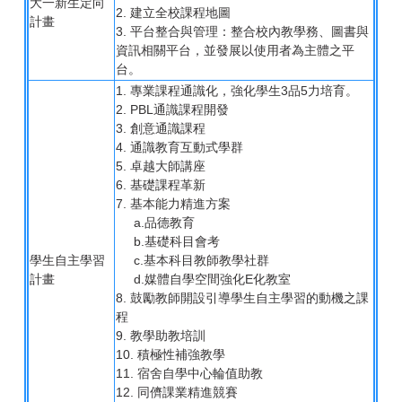
大一新生定向
2. 建立全校課程地圖
計畫
3. 平台整合與管理：整合校內教學務、圖書與
資訊相關平台，並發展以使用者為主體之平
台。
1. 專業課程通識化，強化學生3品5力培育。
2. PBL通識課程開發
3. 創意通識課程
4. 通識教育互動式學群
5. 卓越大師講座
6. 基礎課程革新
7. 基本能力精進方案
a.品德教育
b.基礎科目會考
學生自主學習
c.基本科目教師教學社群
計畫
d.媒體自學空間強化E化教室
8. 鼓勵教師開設引導學生自主學習的動機之課
程
9. 教學助教培訓
10. 積極性補強教學
11. 宿舍自學中心輪值助教
12. 同儕課業精進競賽