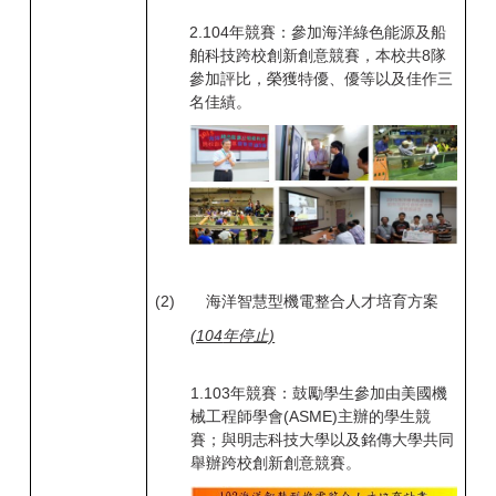
2.
104
年競賽：參加海洋綠色能源及船
舶科技跨校創新創意競賽，本校共8
隊
參加評比，榮獲特優、優等以及佳作三
名佳績。
(2)
海洋智慧型機電整合人才培育方案
(104
年停止)
1.
103
年競賽：鼓勵學生參加由美國機
械工程師學會(ASME)
主辦的學生競
賽；與明志科技大學以及銘傳大學共同
舉辦跨校創新創意競賽。