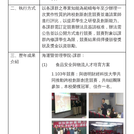
二、執行方式
以各課群之專業知能為範疇每年至少辦理一
次實作性質的跨校創新創意競賽並邀請業師
進行評比，以提昇學生之研發及創新能力。
各課群需訂定競賽辦法且簽請核准，辦法需
公告並以公開方式進行競賽，競賽對象以課
群內修課學生為限，競賽結果得擇優頒發獎
狀及獎金以資鼓勵。
三、歷年成果
海運暨管理學院-課群：
介紹
(1)
食品安全與物流人才培育方案
1.
103
年競賽：與德明財經科技大學共
同推動跨校創新創意競賽，共8
組團隊
參加，本校榮獲冠軍、佳作一名。