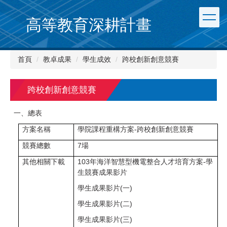
跳
到
高等教育深耕計畫
主
要
內
首頁
教卓成果
學生成效
跨校創新創意競賽
容
區
跨校創新創意競賽
一、總表
方案名稱
學院課程重構方案-
跨校創新創意競賽
競賽總數
7
場
其他相關下載
103年海洋智慧型機電整合人才培育方案-學
生競賽成果影片
學生成果影片(一)
學生成果影片(二)
學生成果影片(三)