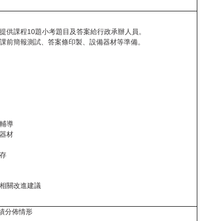
提供課程
10
題小考題目及答案給行政承辦人員。
課前簡報測試、答案條印製、設備器材等準備。
輔導
器材
存
相關改進建議
績分佈情形