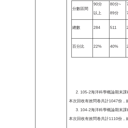
90
分
80
分
~
分數區間
以上
89
分
總數
284
511
百分比
22%
40%
105-2海洋科學概論期末課
本次回收有效問卷共計1047份，總
104-2
海洋科學概論期末課
本次回收有效問卷共計
1110
份，