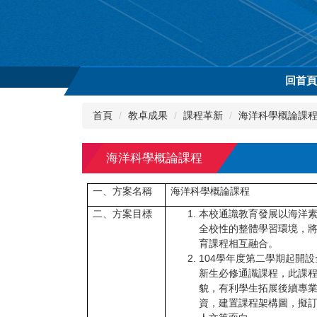
跳
到
主
要
內
回首
容
區
首頁
教卓成果
課程革新
海洋科學概論課
海洋科學概論課程
一、方案名稱
海洋科學概論課程
二、方案目標
本校通識教育發展以海洋
全校性的整體學習環境，
育課程相互融合。
104
學年度第二學期起開設
新生必修通識課程，此課
貌，有利學生拓展後續專
資，建置課程架構圖，擬