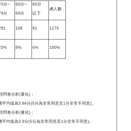
70
分
~
60
分
~
60
分
總人數
79
分
69
分
以下
291
108
81
1275
23%
8%
6%
100%
程問卷分析(量化)：
平均值為3.84分(5分為非常同意至1分非常不同意)。
程問卷分析
(
量化
)
：
總平均值為
3.9
分
(5
分為非常同意至
1
分非常不同意
)
。