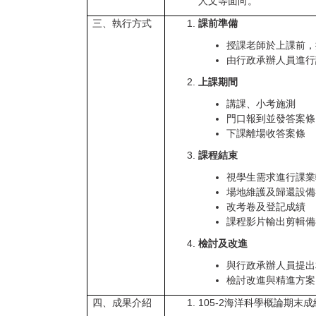
人文等面向。
三、執行方式
課前準備
授課老師於上課前，
由行政承辦人員進行
上課期間
講課、小考施測
門口報到並發答案條
下課離場收答案條
課程結束
視學生需求進行課業
場地維護及歸還設備
改考卷及登記成績
課程影片輸出剪輯備
檢討及改進
與行政承辦人員提出
檢討改進與精進方案
四、成果介紹
105-2
海洋科學概論期末成