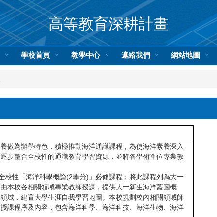
高等教育深耕計畫
頁
學校首頁
教學中心
連絡我們
網站地圖
程
素養做為辦學特色，積極推動海洋通識課程，為使海洋素養深入
將逐步整合全校性的通識教育學習資源，並將各學術單位專業教
全校性「海洋科學概論
(2
學分
)
」必修課程；將此課程列為大一
程由本校各相關領域專業教師授課，提供大一新生海洋藍圖概
業領域，建置大學生涯自我學習地圖。本校規劃校內相關領域師
訂授課程序及內容，包含海洋科學、海洋科技、海洋生物、海洋