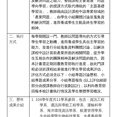
及解決問題之能力。整體課程主要透過「問題
導向學習」的授課方式取代傳統的「主題基礎
學習法」，教師藉由設計課程中該專業領域的
「產業問題」，由學生小組團體討論並蒐集資
料解決問題，進而養成學生主動及終生學習的
精神。
二、執行
每學期開設一門。教師以問題導向的方式引導
方式
學生學習之動機，進而養成學生具自主學習的
能力。並進行分組蒐集資料團體討論，以解決
課程中設計當前產業所面的相關問題，提升學
生互相合作的團隊精神及解決問題的能力。因
本計畫需定期回覆教育部執行進度，故此門課
程必須於課程結束後進行學生學習成果評估，
評估方式必須含以下：小組專題討論歷程、小
組專題成果分享、小組專題報告 (以上評估細節
部分由授課教師自行規劃設計)，以利向教育部
回報本校計畫執行情況及學生整體學習概況。
三、歷年
1.
104
學年度共11學系參與，包含：資訊工程
成果介紹
學系、通訊與導航工程學系、運輸科學
系、海洋環境資訊學系、航運管理學系、
生命科學暨生物科技學系、水產養殖學