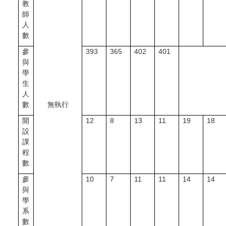
教
師
人
數
參
393
365
402
401
與
學
生
人
數
無執行
開
12
8
13
11
19
18
設
課
程
數
參
10
7
11
11
14
14
與
學
系
數