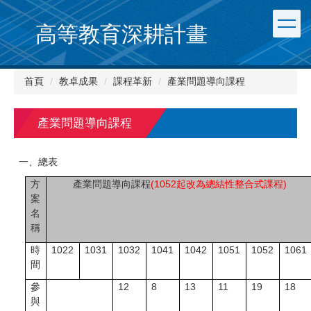
跳
到
高等教育深耕計畫
主
要
內
首頁
教卓成果
課程革新
產業問題導向課程
容
區
產業問題導向課程
一、總表
方
產業問題導向課程
(1052起改為總結性整合式課程)
案
名
稱
時
1022
1031
1032
1041
1042
1051
1052
1061
間
參
12
8
13
11
19
18
與