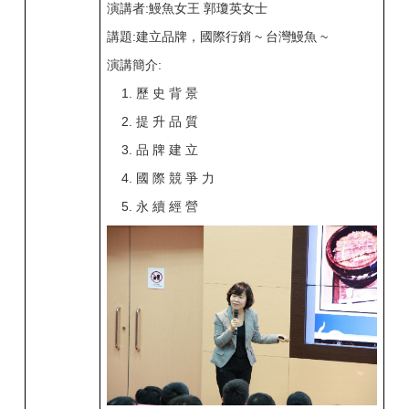
演講者:鰻魚女王 郭瓊英女士
講題:建立品牌，國際行銷 ~ 台灣鰻魚 ~
演講簡介:
1. 歷 史 背 景
2. 提 升 品 質
3. 品 牌 建 立
4. 國 際 競 爭 力
5. 永 續 經 營