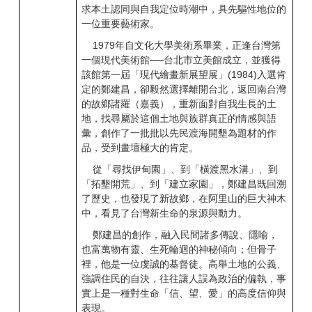
求本土認同與自我定位時潮中，具先驅性地位的
一位重要藝術家。
1979年自文化大學美術系畢業，正逢台灣第
一個現代美術館──台北市立美館成立，並獲得
該館第一屆「現代繪畫新展望展」(1984)入選肯
定的鄭建昌，卻毅然選擇離開台北，返回南台灣
的故鄉諸羅（嘉義），重新面對自我生長的土
地，找尋屬於這個土地與族群真正的情感與語
彙，創作了一批批以先民渡海開墾為題材的作
品，受到畫壇極大的肯定。
從「尋找伊甸園」、到「橫渡黑水溝」、到
「拓墾開荒」、到「建立家園」，鄭建昌既回溯
了歷史，也發現了新故鄉，在阿里山的巨大神木
中，看見了台灣新生命的泉源與動力。
鄭建昌的創作，融入民間諸多傳說、隱喻，
也富萬物有靈、生死輪迴的神秘傾向；但骨子
裡，他是一位虔誠的基督徒。高舉土地的公義、
強調住民的自決，往往讓人誤為政治的偏執，事
實上是一種對生命「信、望、愛」的高度信仰與
表現。