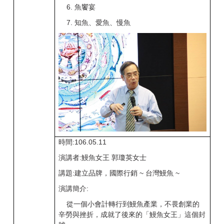
6. 魚饗宴
7. 知魚、愛魚、慢魚
時間:106.05.11
演講者:鰻魚女王 郭瓊英女士
講題:建立品牌，國際行銷 ~ 台灣鰻魚 ~
演講簡介:
從一個小會計轉行到鰻魚產業，不畏創業的
辛勞與挫折，成就了後來的「鰻魚女王」這個封