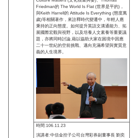
Culture Matters (文化很重與要)、Thomas
Friedman的 The World Is Flat (世界是平的)，
與Keith Harrell的 Attitude Is Everything (態度萬
歲)等相關著作，來詮釋時代變遷中，年輕人應
秉持的正向態度。如何提升英語文溝通能力、拓
展國際宏觀與視野，以及培養人文素養等重要議
題，亦將同時討論,藉以協助大家在困境中因應
二十一世紀的空前挑戰、邁向充滿希望與實質意
義的人生境界。
時間:106.11.23
演講者:中信金控子公司台灣彩券副董事長 劉奕