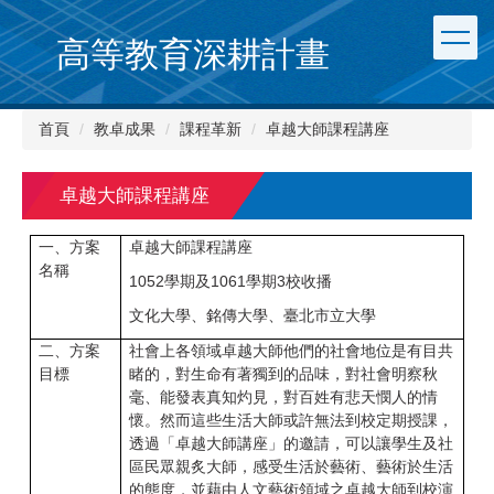
跳
到
高等教育深耕計畫
主
要
內
首頁
教卓成果
課程革新
卓越大師課程講座
容
區
卓越大師課程講座
一、方案
卓越大師課程講座
名稱
1052學期及1061學期3校收播
文化大學、銘傳大學、臺北市立大學
二、方案
社會上各領域卓越大師他們的社會地位是有目共
目標
睹的，對生命有著獨到的品味，對社會明察秋
毫、能發表真知灼見，對百姓有悲天憫人的情
懷。然而這些生活大師或許無法到校定期授課，
透過「卓越大師講座」的邀請，可以讓學生及社
區民眾親炙大師，感受生活於藝術、藝術於生活
的態度，並藉由人文藝術領域之卓越大師到校演