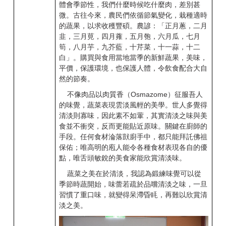
體會季節性，我們什麼時候吃什麼肉，差別甚
微。古往今來，農民們依循節氣變化，栽種適時
的蔬果，以求收穫豐碩。農諺：「正月蔥，二月
韭，三月莧，四月蕹，五月匏，六月瓜，七月
筍，八月芋，九芥藍，十芹菜，十一蒜，十二
白」。購買與食用當地當季的新鮮蔬果，美味，
平價，保護環境，也保護人體，令飲食配合大自
然的節奏。
不像肉品以肉質香（Osmazome）征服吾人
的味覺，蔬菜表現雲淡風輕的美學。世人多覺得
清淡則寡味，因此素不如葷，其實清淡之味與美
食並不衝突，反而更能貼近原味。關鍵在廚師的
手段。任何食材淪落獃廚手中，都只能拜託佛祖
保佑；唯高明的庖人能令各種食材表現各自的優
點，唯舌頭敏銳的美食家能欣賞清淡味。
蔬菜之美在於清淡，我認為鍛練味覺可以從
季節時蔬開始，味蕾若疏於品嚐清淡之味，一旦
習慣了重口味，就變得呆滯昏眊，再難以欣賞清
淡之美。