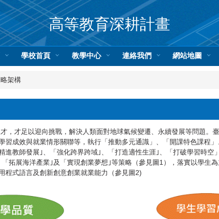
高等教育深耕計畫
頁
學校首頁
教學中心
連絡我們
網站地圖
策略架構
，才足以迎向挑戰，解決人類面對地球氣候變遷、永續發展等問題。臺海
學習成效與就業情形關聯等，執行「推動多元通識」、「開課特色課程」
「精進教師發展｣、「強化跨界跨域｣、「打造適性生涯｣、「打破學習時
、「拓展海洋產業｣及「實現創業夢想｣等策略（參見圖1），落實以學生
用程式語言及創新創意創業就業能力（參見圖2)