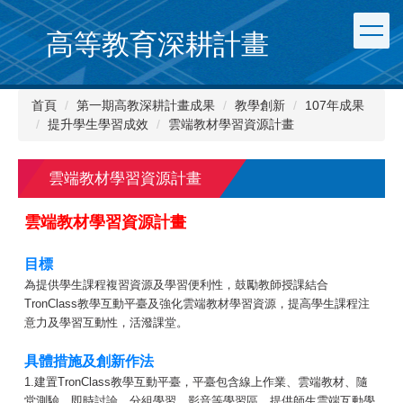
跳
到
高等教育深耕計畫
主
要
內
首頁
第一期高教深耕計畫成果
教學創新
107年成果
容
提升學生學習成效
雲端教材學習資源計畫
區
雲端教材學習資源計畫
雲端教材學習資源計畫
目標
為提供學生課程複習資源及學習便利性，鼓勵教師授課結合
TronClass教學互動平臺及強化雲端教材學習資源，提高學生課程注
意力及學習互動性，活潑課堂。
具體措施及創新作法
1.建置TronClass教學互動平臺，平臺包含線上作業、雲端教材、隨
堂測驗、即時討論、分組學習、影音等學習區，提供師生雲端互動學