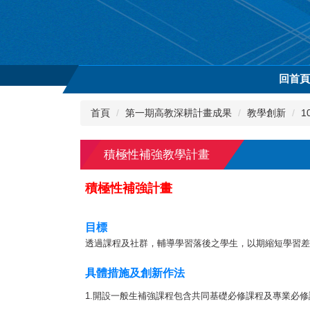
跳
到
主
要
內
回首
容
區
首頁
第一期高教深耕計畫成果
教學創新
1
積極性補強教學計畫
積極性補強計畫
目標
透過課程及社群，輔導學習落後之學生，以期縮短學習差
具體措施及創新作法
1.開設一般生補強課程包含共同基礎必修課程及專業必修