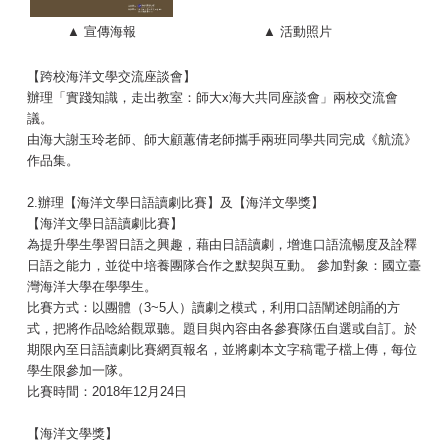
▲ 宣傳海報
▲ 活動照片
【跨校海洋文學交流座談會】
辦理「實踐知識，走出教室：師大x海大共同座談會」兩校交流會
議。
由海大謝玉玲老師、師大顧蕙倩老師攜手兩班同學共同完成《航流》
作品集。
2.辦理【海洋文學日語讀劇比賽】及【海洋文學獎】
【海洋文學日語讀劇比賽】
為提升學生學習日語之興趣，藉由日語讀劇，增進口語流暢度及詮釋
日語之能力，並從中培養團隊合作之默契與互動。 參加對象：國立臺
灣海洋大學在學學生。
比賽方式：以團體（3~5人）讀劇之模式，利用口語闡述朗誦的方
式，把將作品唸給觀眾聽。題目與內容由各參賽隊伍自選或自訂。於
期限內至日語讀劇比賽網頁報名，並將劇本文字稿電子檔上傳，每位
學生限參加一隊。
比賽時間：2018年12月24日
【海洋文學獎】