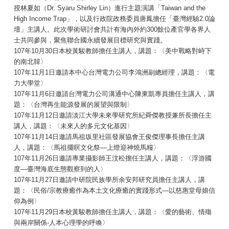
授林夏如（Dr. Syaru Shirley Lin）進行主題演講「Taiwan and the
High Income Trap」，以及行政院政務委員唐鳳擔任「臺灣經驗2.0論
壇」主講人。此次學術研討會共計有海內外約300餘位產官學各界人
士共同參與，聚焦聯合國永續發展目標研究與實踐。
107年10月30日本校黃駿教師擔任主講人，講題：〈美中戰略對峙下
的南北韓〉
107年11月1日邀請本中心台灣電力公司李鴻洲副總經理，講題：〈電
力大學堂〉
107年11月6日邀請台灣電力公司溝通中心陳東凱專員擔任主講人，講
題：〈台灣再生能源發展的展望與限制〉
107年11月12日邀請淡江大學未來學研究所紀舜傑教授兼所長擔任主
講人，講題：〈未來人的多元文化基因〉
107年11月14日邀請馬祖坂里社區發展協會王俊傑理事長擔任主講
人，講題：〈馬祖擺暝文化祭—上燈迎神燒馬糧〉
107年11月26日邀請專業攝影師王汶松擔任主講人，講題：〈浮游國
度—臺灣海底生態觀察到的人〉
107年11月27日邀請中研院民族學所余安邦研究員擔任主講人，講
題：〈民俗/宗教療癒作為本土文化療癒的實踐形式—以慈惠堂母娘信
仰為例〉
107年11月29日本校黃駿教師擔任主講人，講題：〈愛的藝術、情殤
與兩岸關係-人本心理學的呼喚〉