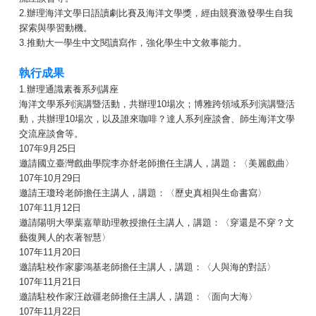
2.辦理海洋文學日語讀劇比賽及海洋文學獎，經由競賽激發學生自我
探索與學習動機。
3.推動大一學生中文閱讀寫作，強化學生中文敘事能力。
執行成果
1.辦理通識素養系列講座
海洋文學系列演講暨活動，共辦理10場次；博雅跨領域系列演講暨活
動，共辦理10場次，以及誰來咖啡？達人系列座談會、師生海洋文學
交流座談會等。
107年9月25日
邀請國立臺灣戲曲學院李亦舒老師擔任主講人，講題：〈美麗戲曲〉
107年10月29日
邀請王瓊玲老師擔任主講人，講題：〈歷史真相與生命書寫〉
107年11月12日
邀請陽明大學葉嘉華助理教授擔任主講人，講題：〈穿還是不穿？文
藝復興人的衣著智慧〉
107年11月20日
邀請駐校作家廖鴻基老師擔任主講人，講題：〈人與海的對話〉
107年11月21日
邀請駐校作家汪啟疆老師擔任主講人，講題：〈面向大海〉
107年11月22日