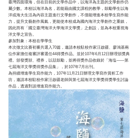
臺灣四面環海，但在目前的文學作品中，以海洋為主題的文學創作仍
屬少數。本校以海洋為名，若能藉由國文課程的教學，鼓勵學生以海
洋或海大生活為內容主題進行文學創作，不僅能增進本校學生寫作能
力，提升文藝創作風氣，更能使本校成為國內海洋文學創作之重鎮，
因此而有「國立臺灣海洋大學海洋文學獎」之創設，並為本校重視海
洋文學之宣告。
參加對象：本校在學學生
本次徵文比賽初審共選入70篇，邀請本校駐校作家汪啟疆、廖鴻基兩
位作家擔任複審評審選任44得獎作品。並於107年6月12日辦理頒獎典
禮。頒發獎狀、禮券，以玆鼓勵，並將得獎作品收錄於「海塩——第
七屆海洋文學獎得獎作品集」，於107年7月出刊。
為持續增進學生寫作能力，107年11月21日辦理文學寫作賞析工作
坊，邀請本校駐校作家汪啟疆老師與第七屆海洋文學獎得獎學生討論
作品，透過對談增進寫作能力。