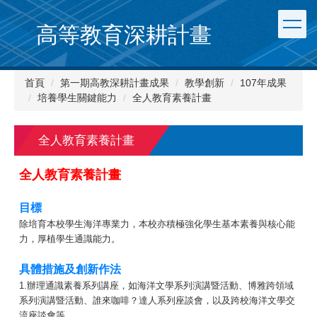
跳
到
高等教育深耕計畫
主
要
內
首頁
第一期高教深耕計畫成果
教學創新
107年成果
容
培養學生關鍵能力
全人教育素養計畫
區
全人教育素養計畫
全人教育素養計畫
目標
除培育本校學生海洋專業力，本校亦積極強化學生基本素養與核心能
力，厚植學生通識能力。
具體措施及創新作法
1.辦理通識素養系列講座，如海洋文學系列演講暨活動、博雅跨領域
系列演講暨活動、誰來咖啡？達人系列座談會，以及跨校海洋文學交
流座談會等。