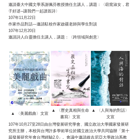
邀請臺大中國文學系謝佩芬教授擔任主講人，講題：〈窈窕淑女，君
子好逑─讓我們一起讀首詩〉
107年11月22日
作家作品對話—邀請駐校作家啟疆老師與學生對談
107年12月20日
邀請詩人白靈擔任主講人，講題：〈跨領域與創意〉
▲ 〈歷史真相與生命
▲ 〈人與海的對話〉
▲ 〈美麗戲曲〉文宣
書寫〉文宣
文宣
107年10月27至28日由台灣發展研究學會、國立政治大學國家發展研
究所主辦，本校與台灣許多學術單位於國立政治大學共同協辦「第十
屆發展研究年會台灣經驗2.0」。會議中邀請維吉尼亞大學政治系教