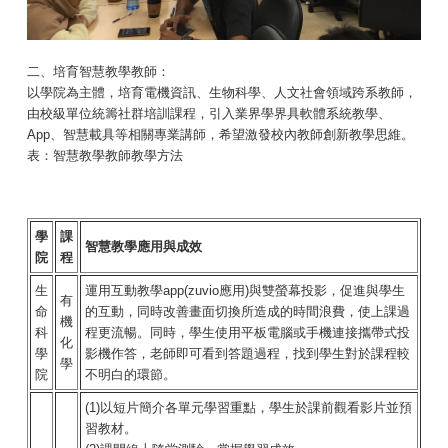
二、培育智慧教學教師：
以學院為主體，培育電機資訊、生物科學、人文社會領域跨系教師，
由校級單位統籌社群培訓課程，引入業界學界具軟體系統教學、
App、智慧載具等相關專業講師，希望激發校內教師創新教學思維。
表：智慧教學教師教學方法
學
課
智慧教學應用與成效
院
程
生
運用互動教學app(zuvio應用)與雙螢幕投影，促進與學生
有
命
的互動，同時改善畫面切換所造成的時間浪費，使上課過
機
科
程更流暢。同時，學生使用平板電腦或手機連接攜帶式投
化
學
影機作答，老師即可看到答題過程，找到學生對於課程較
學
院
不明白的環節。
(1)以短片簡介各單元學習重點，學生於課前觀看影片並預
習教材。