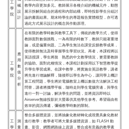
工
械
教學內容更加多元。教師展示各種介紹的機械元件，動態
學
設
展示拆解與組合的過程和內部結構，即時投影學生分組討
院
計
論的書面結果。期末時學生的專題報告實體模型，亦可透
過此方式展示設計的概念與作動原理。
在有限的教學時數與教學工具下，傳統的教學方式，使得
教師面對數個挑戰，一為有限的時數下，教師只能著重理
論，或是偏重例題。二為學生無法在課堂反饋教學成果，
使得教師無法及時掌握學生學習狀況。再者，本課程將以
應
英語授課，學生將脫離熟悉的中文教學情況，更需要教師
用
工
的協助。面對此種情況，本課程計劃採用以下智慧教學提
數
學
升學生學習成果。在課中教學，將實施全英語教學，講者
值
院
將先進行理論解釋，隨後即以學生為中心，讓同學上機計
分
算工程問題，學生將於電腦教室上機以數值方法解決工程
析
問替，講者將攜帶平板，隨時走到學生電腦旁邊，與學生
進行一對一討論，解決學生的問題，並將資訊即時以
Airserver無線投影於大螢幕供其他學生參考。希望藉由有
效率的資訊傳遞，彌補教學時數的限制。
整合多媒體資源，並將抽象化教材轉化成視覺具象化教材
工
測
進行教學：教學者可將大量多媒體資源，如 FLASH 動
學
量
畫、影音、網際網路線上資源，整合成有意義的教學素