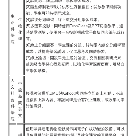
(2)課間線上隨堂測驗，掌握學習成效。
(3)隨堂錄製教學影片供學生課後複習；開啟教學回饋功
能，學生可即時提問討論。
生
生
(4)課後分組學習，線上繳交分組學習成果。
命
物
(5)多螢幕投影：同時使用TronClass及PPT切換教學，適
科
化
時隨堂測驗，使用另一台投影機或電子白板同步筆記或解
學
學
答。
院
(6)線上分組競賽：學生課前分組，於時限內繳交分組學習
成果，以提高學習誘因，促進思考及同儕學習。
(7)線上論壇：開設單元主題討論區，交流相關科研成果，
鼓勵發表學習心得及疑問，以強化學習深度廣度，引發自
主學習動機。
人
中
文
級
社
授課教師搭配UMU與Kahoot!與同學立即線上互動，不論
新
會
是複習上課內容、確認同學是否有跟上進度，或收集同學
聞
科
討論意見。
英
學
文
院
使用兼具運用實物投影展示與電子白板功能的設備，可以
機
具象且動態的展示實體結構以及建立課堂的互動平台，讓