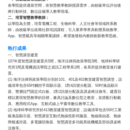
各學院提供適當空間，依智慧教學教師授課需求，由校級單位評估後
將行動科技、數位設備導入教學現場。
二、培育智慧教學教師：
以學院為主體，培育電機工程、生物科學、人文社會等領域跨系教
師，由校級單位統籌社群培訓課程，引入業界學界具軟體系統教學、
App、智慧載具等相關專業講師，希望激發校內教師創新教學思維。
執行成果
一、智慧講堂建置
107年度智慧講堂建置共5間，海洋法律與政策學院3間、地球科學研
究所1間及電機資訊學院之資訊工程學系1間，各系所提供教室進行建
置。
(1) 海洋法律與政策學院分別於101、401及402教室建置智慧講堂，設
備清單包含65吋觸控手寫顯示器、1對4訊號分配器、50吋液晶顯示
器、雙層拉門固定式白板、1對2訊號分配器及課桌椅汰換等。建置目
標以實現智慧教學的目標，兼具討論及數位型之教室，並搭配行動載
具、應用程式App、互動式線上平臺等數位教學工具。
(2) 地球科學研究所於413教室建置智慧講堂，設備清單包含55吋工業
級液晶顯示器、智慧講堂互動式無線投影伺服器、無線路由器、無線
簡報遙控器、多電腦切換器、智慧講堂多功能系統機櫃及部份課桌椅
汰換等。