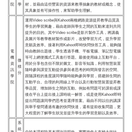
院
學
材，並藉由這些豐富的資源來教導抽象的教材或概念，使
其具象並有可操作性，來幫助學生理解。
運用Video scribe與Kahoot兩種網路資源提昇教學品質及
學生的學習興趣，藉由老師與學生之間的互動來達到共同
提升的目的。其中Video scribe是影片製作工具，將講義
及圖片等教學教材製作成影片，改變學習方式，提升學習
意願及效率。接著利用Kahoot即時快問快答工具，能夠隨
電
時由教師出題後，學生透過手機、平板電腦、筆記型電腦
機
等可上網便攜式工具進行答題。最後使用線上互動平台，
微
資
用於分享包含但不限於圖文、影音等知識，利用智慧裝置
積
訊
隨時參與課堂互動提供參與者思考的時間與發言的空間、
分
學
跟隨課程的進度讓同學隨時能夠參與學習，搭建師生間的
院
互動平台。合理的利用線上平台以及行動智慧裝置提昇教
學品質、增加師生之間的互動。例如有問題可於課前或課
後在平台上提出後上課時統一解答，或是使用Kahoot即時
提出問題讓同學們思考並選擇答案。藉由不同以往的講課
與舉手發問通過有趣的快問快達，還有提前收集問題，更
大程度的了解學生狀況並提升學生的學習意願以及效率。
系
統
海
由於本課程除基本理論說明外，實際操作占有極大的比