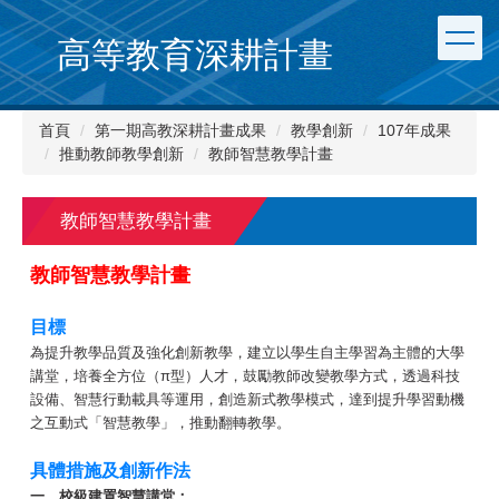
跳
到
高等教育深耕計畫
主
要
內
首頁
第一期高教深耕計畫成果
教學創新
107年成果
容
推動教師教學創新
教師智慧教學計畫
區
教師智慧教學計畫
教師智慧教學計畫
目標
為提升教學品質及強化創新教學，建立以學生自主學習為主體的大學
講堂，培養全方位（π型）人才，鼓勵教師改變教學方式，透過科技
設備、智慧行動載具等運用，創造新式教學模式，達到提升學習動機
之互動式「智慧教學」，推動翻轉教學。
具體措施及創新作法
一、校級建置智慧講堂：