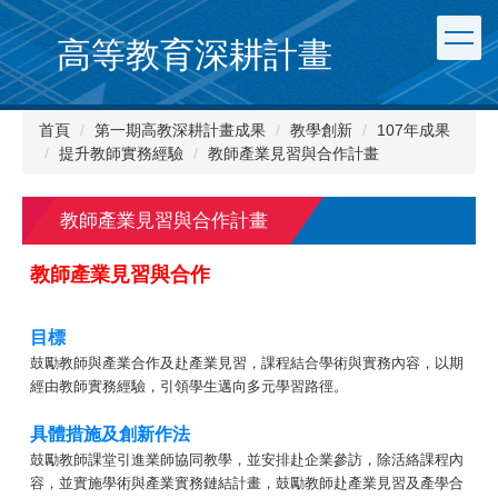
跳
到
高等教育深耕計畫
主
要
內
首頁
第一期高教深耕計畫成果
教學創新
107年成果
容
提升教師實務經驗
教師產業見習與合作計畫
區
教師產業見習與合作計畫
教師產業見習與合作
目標
鼓勵教師與產業合作及赴產業見習，課程結合學術與實務內容，以期
經由教師實務經驗，引領學生邁向多元學習路徑。
具體措施及創新作法
鼓勵教師課堂引進業師協同教學，並安排赴企業參訪，除活絡課程內
容，並實施學術與產業實務鏈結計畫，鼓勵教師赴產業見習及產學合