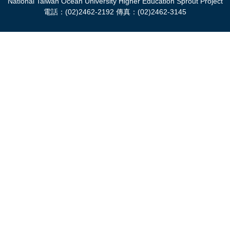
National Taiwan Ocean University Higher Education Sprout Project
電話：(02)2462-2192 傳真：(02)2462-3145