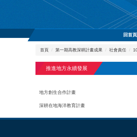
跳
到
主
要
內
回首
容
區
首頁
第一期高教深耕計畫成果
社會責任
1
推進地方永續發展
地方創生合作計畫
深耕在地海洋教育計畫