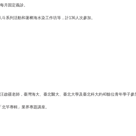
每月固定義診。
亮八斗系列活動和薯榔海水染工作坊等，計136人次參加。
汪啟疆老師，臺灣海大、臺北醫大、臺北大學及臺北科大約40餘位青年學子參
片「北竿專輯」業界專題講座。