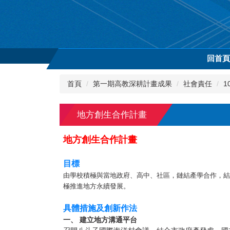
跳
到
主
要
內
回首
容
區
首頁
第一期高教深耕計畫成果
社會責任
1
地方創生合作計畫
地方創生合作計畫
目標
由學校積極與當地政府、高中、社區，鏈結產學合作，結
極推進地方永續發展。
具體措施及創新作法
一、 建立地方溝通平台