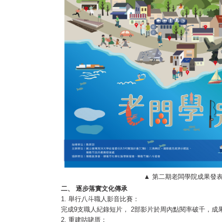
▲ 第二期老闆學院成果發表
二、 逐步落實文化傳承
1. 舉行八斗職人影音比賽：
完成9支職人紀錄短片， 2部影片於周內點閱率破千，成
2. 重建咕咾厝：