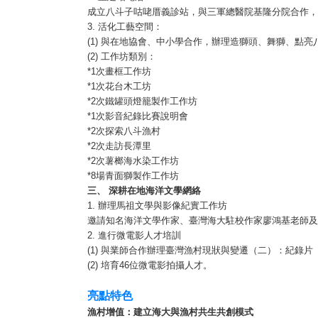
成立八斗子咕咾厝義診站，與三軍總醫院基隆分院合作，
3. 活化工藝空間：
(1) 與在地協會、中小學合作，辦理造獅頭、舞獅、點
(2) 工作坊類別：
*1次畫框工作坊
*1次花台木工坊
*2次鐵罐頭燈籠製作工作坊
*1次影音紀錄比賽說明會
*2次探索八斗漁村
*2次走訪長潭里
*2次薯榔海水染工作坊
*8場青面獅製作工作坊
三、 深耕在地海洋文學網絡
1. 辦理馬祖文學與影像紀實工作坊
邀請知名海洋文學作家、臺灣海大駐校作家廖鴻基老師及
2. 進行微電影人才培訓
(1) 與業師合作辦理臺灣漁村現狀與變遷（二）：紀錄
(2) 培育46位微電影拍攝人才。
亮點特色
漁村增值：建立海大與漁村共生共創模式