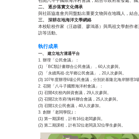
召開八斗子國際海洋村會議，結合市政府產發處、國
二、 逐步落實文化傳承
與社區協進會共同盤點出重要文物與在地職人，結合
三、 深耕在地海洋文學網絡
本校駐校作家（汪啟疆、廖鴻基）與馬祖文學創作者
訪等活動。
執行成果
一、 建立地方溝通平台
1. 辦理「公民會議」：
(1) 「BC類計畫聯合公民會議」，60人次參與。
(2) 「永續馬祖-北竿鄉公民會議」，20人次參與。
(3) 107年度辦理6場公民會議，分別於基隆北海岸辦理3
2. 召開「八斗子國際海洋村會議」：
(1) 召開4次校內師資會議，29人次參與。
(2) 召開2次市府/海科聯合會議，25人次參與。
(3) 召開1次公民會議，40人次參加。
3. 創辦「老闆學院｣：
(1) 第一期課程，計有16位老闆參與。
(2) 第二期課程，計有32位老闆及