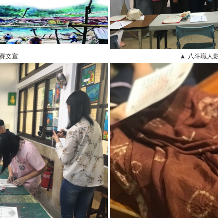
賽文宣
▲ 八斗職人