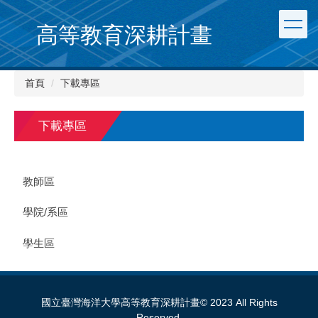
跳
到
高等教育深耕計畫
主
要
內
首頁
下載專區
容
區
下載專區
教師區
學院/系區
學生區
國立臺灣海洋大學高等教育深耕計畫© 2023 All Rights
Reserved.