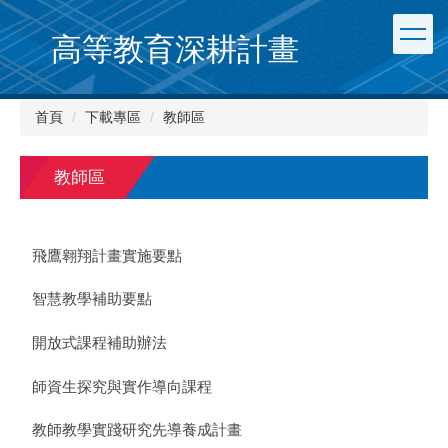
跳
到
高等教育深耕計畫
主
要
內
首頁
下載專區
教師區
容
區
教師區
飛鷹翱翔計畫實施要點
智慧教學補助要點
開放式課程補助辦法
師資生探究與實作導向課程
教師教學實踐研究先導養成計畫