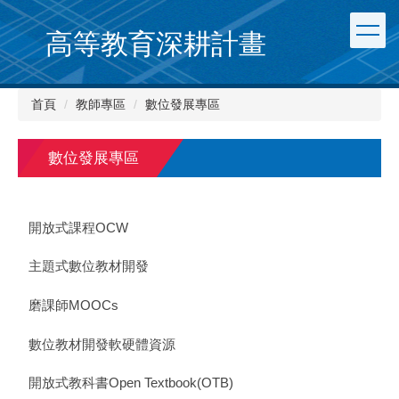
跳
到
高等教育深耕計畫
主
要
內
首頁
教師專區
數位發展專區
容
區
數位發展專區
開放式課程OCW
主題式數位教材開發
磨課師MOOCs
數位教材開發軟硬體資源
開放式教科書Open Textbook(OTB)