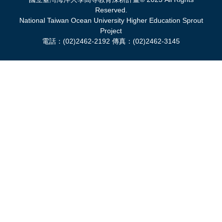
Reserved.
National Taiwan Ocean University Higher Education Sprout
Project
電話：(02)2462-2192 傳真：(02)2462-3145