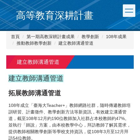
跳
到
高等教育深耕計畫
主
要
內
首頁
第一期高教深耕計畫成果
教學創新
108年成果
容
推動教師教學創新
建立教師溝通管道
區
建立教師溝通管道
建立教師溝通管道
拓展教師溝通管道
108年成立「臺海大Teacher+」教師網路社群，隨時傳遞教師培
訓研習、計畫徵件、教學創新方法等新資訊，有效建立溝通管
道，截至108年12月約190位教師加入社群占本校教師約47%。
並執行「師說」方案，由本校教學中心，拜訪教師了解其需求，
提供教師相關教學創新等學校支持資訊，從108年3月至12月拜
訪54位教師。