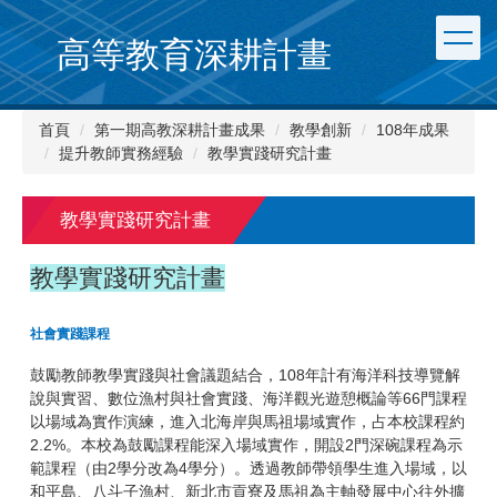
跳
到
高等教育深耕計畫
主
要
內
首頁
第一期高教深耕計畫成果
教學創新
108年成果
容
提升教師實務經驗
教學實踐研究計畫
區
教學實踐研究計畫
教學實踐研究計畫
社會實踐課程
鼓勵教師教學實踐與社會議題結合，108年計有海洋科技導覽解
說與實習、數位漁村與社會實踐、海洋觀光遊憩概論等66門課程
以場域為實作演練，進入北海岸與馬祖場域實作，占本校課程約
2.2%。本校為鼓勵課程能深入場域實作，開設2門深碗課程為示
範課程（由2學分改為4學分）。透過教師帶領學生進入場域，以
和平島、八斗子漁村、新北市貢寮及馬祖為主軸發展中心往外擴