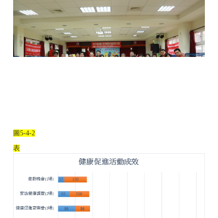
圖
5-4-2
表