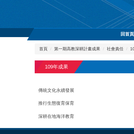
跳
到
主
要
內
回首
容
區
首頁
第一期高教深耕計畫成果
社會責任
1
109年成果
傳統文化永續發展
推行生態復育保育
深耕在地海洋教育