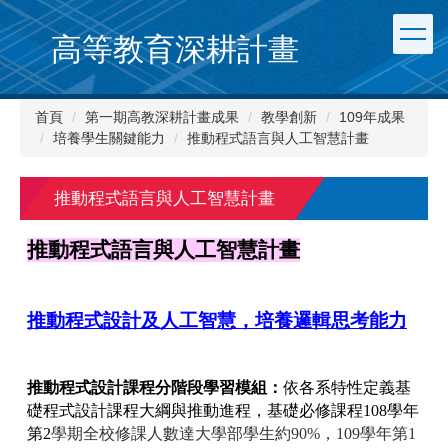
跳
到
高等教育深耕計畫
主
要
內
首頁
第一期高教深耕計畫成果
教學創新
109年成果
容
培養學生關鍵能力
推動程式語言與人工智慧計畫
區
推動程式語言與人工智慧計畫
推動程式語言與人工智慧計畫
推動程式設計及人工智慧，培養邏輯思考能力
推動程式設計課程分階段學習模組：
依各系特性定義基
礎程式設計課程大綱與推動進程，基礎必修課程108學年
第2
學期全校修課人數達大學部學生約90%，109學年第1