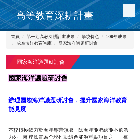
跳
到
高等教育深耕計畫
主
要
內
首頁
第一期高教深耕計畫成果
學校特色
109年成果
容
成為海洋教育智庫
國家海洋議題研討會
區
國家海洋議題研討會
國家海洋議題研討會
辦理國際海洋議題研討會，提升國家海洋教育
能見度
本校積極致力於海洋專業領域，除海洋能源綠能不遺餘
力外，離岸風電為全球推動綠色能源重點項目之一，臺