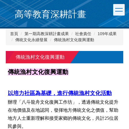
跳
到
高等教育深耕計畫
主
要
內
首頁
第一期高教深耕計畫成果
社會責任
109年成果
容
傳統文化永續發展
傳統漁村文化復興運動
區
傳統漁村文化復興運動
傳統漁村文化復興運動
以培力社區為基礎，進行傳統漁村文化活動
辦理「八斗龍舟文化復興工作坊」，透過傳統文化提升
在地價值及在地認同，發揮地方傳統文化之價值，幫助
地方人士重新理解和接受家鄉的傳統文化，共計25位居
民參與。