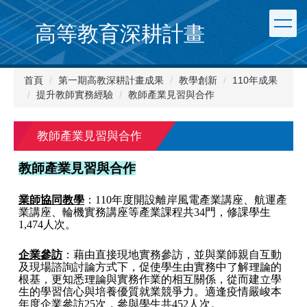
跳
到
高等教育深耕計畫
主
要
內
首頁
第一期高教深耕計畫成果
教學創新
110年成果
容
提升教師實務經驗
教師產業見習與合作
區
教師產業見習與合作
教師產業見習與合作
業師協同教學
：110年度開設離岸風電產業講座、航運產
業講座、輪機實務講座等產業課程共34門，修課學生
1,474人次。
企業參訪
：藉由直接現地實務參訪，並與業師親自互動
及現場諮詢討論方式下，促使學生由實務中了解理論的
根基，更知悉理論與實務作業的相互關係，從而建立學
生的學習信心與培養優質就業競爭力。適逢疫情嚴峻本
年度企業參訪25次，參與學生共452人次。