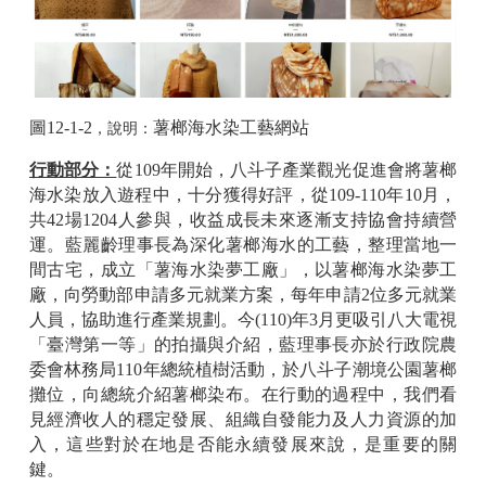
圖12-1-2
薯榔海水染工藝網站
，說明：
行動部分：
從109年開始，八斗子產業觀光促進會將薯榔
海水染放入遊程中，十分獲得好評，從109-110年10月，
共42場1204人參與，收益成長未來逐漸支持協會持續營
運。藍麗齡理事長為深化薯榔海水的工藝，整理當地一
間古宅，成立「薯海水染夢工廠」，以薯榔海水染夢工
廠，向勞動部申請多元就業方案，每年申請2位多元就業
人員，協助進行產業規劃。今(110)年3月更吸引八大電視
「臺灣第一等」的拍攝與介紹，藍理事長亦於行政院農
委會林務局110年總統植樹活動，於八斗子潮境公園薯榔
攤位，向總統介紹薯榔染布。在行動的過程中，我們看
見經濟收人的穩定發展、組織自發能力及人力資源的加
入，這些對於在地是否能永續發展來說，是重要的關
鍵。