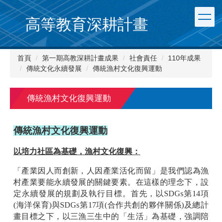
跳
到
高等教育深耕計畫
主
要
內
首頁
第一期高教深耕計畫成果
社會責任
110年成果
容
傳統文化永續發展
傳統漁村文化復興運動
區
傳統漁村文化復興運動
傳統漁村文化復興運動
以培力社區為基礎，漁村文化復興：
「產業因人而創新，人因產業活化而留」是我們認為漁
村產業要能永續發展的關鍵要素。在這樣的理念下，設
定永續發展的規劃及執行目標。首先，以SDGs第14項
(海洋保育)與SDGs第17項(合作共創的夥伴關係)及總計
畫目標之下，以三漁三生中的「生活」為基礎，強調陪